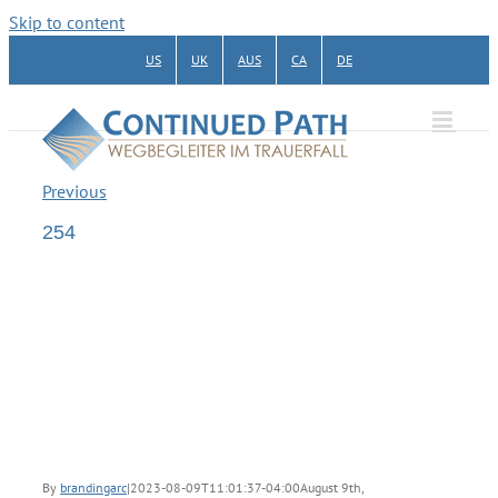
Skip to content
US
UK
AUS
CA
DE
Previous
254
By
brandingarc
|
2023-08-09T11:01:37-04:00
August 9th,