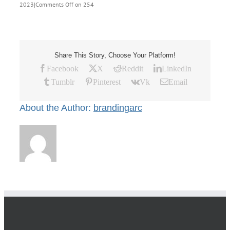
2023
|
Comments Off
on 254
Share This Story, Choose Your Platform!
Facebook
X
Reddit
LinkedIn
Tumblr
Pinterest
Vk
Email
About the Author:
brandingarc