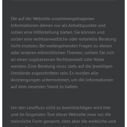
Die auf der Webseite zusammengetragenen
Informationen dienen nur als Anhaltspunkte und
sollen eine Hilfestellung bieten. Sie können und
sollen eine rechtsanwaltliche oder notarielle Beratung
nicht ersetzen. Bei weitergehenden Fragen zu diesen
oder anderen erbrechtlichen Themen, sollten Sie sich
an einen zugelassenen Rechtsanwalt oder Notar
wenden. Eine Beratung muss stets auf die jeweiligen
Umstände zugeschnitten sein. Es wurden alle
Anstrengungen unternommen, um die Informationen
auf dem neuesten Stand zu halten.
Um den Lesefluss nicht zu beeinträchtigen wird hier
und im folgenden Text dieser Webseite zwar nur die
männliche Form genannt, stets aber die weibliche und