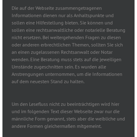
Die auf der Webseite zusammengetragenen
Informationen dienen nur als Anhaltspunkte und
sollen eine Hilfestellung bieten. Sie können und
sollen eine rechtsanwaltliche oder notarielle Beratung
nicht ersetzen. Bei weitergehenden Fragen zu diesen
oder anderen erbrechtlichen Themen, sollten Sie sich
an einen zugelassenen Rechtsanwalt oder Notar
wenden. Eine Beratung muss stets auf die jeweiligen
Umstände zugeschnitten sein. Es wurden alle
Anstrengungen unternommen, um die Informationen
auf dem neuesten Stand zu halten.
Um den Lesefluss nicht zu beeinträchtigen wird hier
und im folgenden Text dieser Webseite zwar nur die
männliche Form genannt, stets aber die weibliche und
andere Formen gleichermaßen mitgemeint.