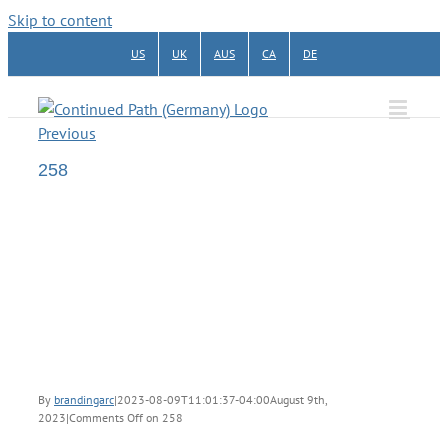
Skip to content
US
UK
AUS
CA
DE
Previous
258
By
brandingarc
|
2023-08-09T11:01:37-04:00
August 9th,
2023
|
Comments Off
on 258