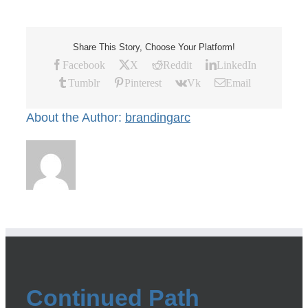
Share This Story, Choose Your Platform!
Facebook
X
Reddit
LinkedIn
Tumblr
Pinterest
Vk
Email
About the Author:
brandingarc
Continued Path